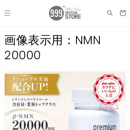
コンテン
カ
ツに進む
ー
ト
画像表示用：NMN
20000